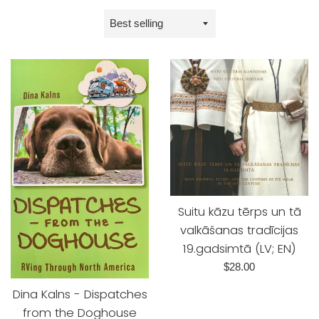
Sort
by
Suitu kāzu tērps un tā
valkāšanas tradīcijas
19.gadsimtā (LV; EN)
Regular
$28.00
price
Dina Kalns - Dispatches
from the Doghouse